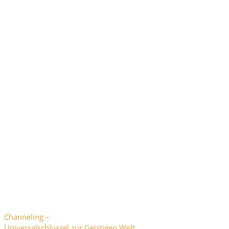
Channeling –
Universalschlüssel zur Geistigen Welt