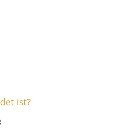
det ist?
g