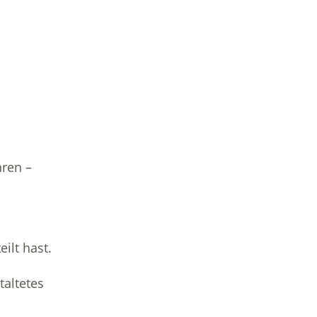
hren –
ilt hast.
taltetes