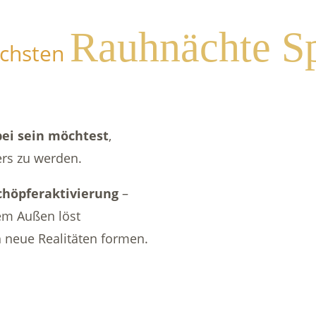
Rauhnächte Sp
ächsten
ei sein möchtest
,
ers zu werden.
chöpferaktivierung
–
em Außen löst
h neue Realitäten formen.