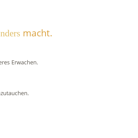
macht.
nders
neres Erwachen.
nzutauchen.