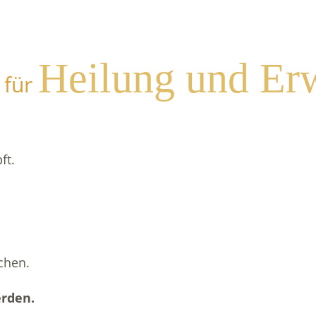
Heilung und Er
 für
ft.
chen.
erden.